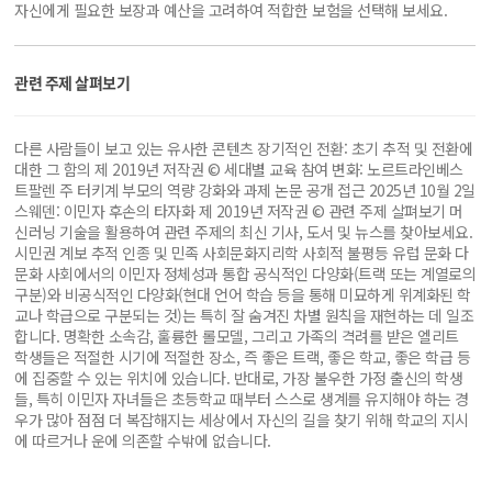
자신에게 필요한 보장과 예산을 고려하여 적합한 보험을 선택해 보세요.
관련 주제 살펴보기
다른 사람들이 보고 있는 유사한 콘텐츠 장기적인 전환: 초기 추적 및 전환에
대한 그 함의 제 2019년 저작권 © 세대별 교육 참여 변화: 노르트라인베스
트팔렌 주 터키계 부모의 역량 강화와 과제 논문 공개 접근 2025년 10월 2일
스웨덴: 이민자 후손의 타자화 제 2019년 저작권 © 관련 주제 살펴보기 머
신러닝 기술을 활용하여 관련 주제의 최신 기사, 도서 및 뉴스를 찾아보세요.
시민권 계보 추적 인종 및 민족 사회문화지리학 사회적 불평등 유럽 ​​문화 다
문화 사회에서의 이민자 정체성과 통합 공식적인 다양화(트랙 또는 계열로의
구분)와 비공식적인 다양화(현대 언어 학습 등을 통해 미묘하게 위계화된 학
교나 학급으로 구분되는 것)는 특히 잘 숨겨진 차별 원칙을 재현하는 데 일조
합니다. 명확한 소속감, 훌륭한 롤모델, 그리고 가족의 격려를 받은 엘리트
학생들은 적절한 시기에 적절한 장소, 즉 좋은 트랙, 좋은 학교, 좋은 학급 등
에 집중할 수 있는 위치에 있습니다. 반대로, 가장 불우한 가정 출신의 학생
들, 특히 이민자 자녀들은 초등학교 때부터 스스로 생계를 유지해야 하는 경
우가 많아 점점 더 복잡해지는 세상에서 자신의 길을 찾기 위해 학교의 지시
에 따르거나 운에 의존할 수밖에 없습니다.