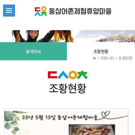
본문 바로가기
물때정보
조황현황
> 커뮤니티 > 조황현황
조황현황