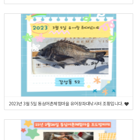
2023년 3월 5일 동삼어촌체험마을 유어장좌대낚시터 조황입니다.