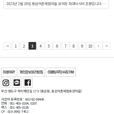
2023년 2월 19일 동삼어촌체험마을 유어장 좌대낙시터 조황입니다.
1
2
4
5
6
7
8
9
10
3
이용약관
개인정보처리방침
이메일무단수집거부
부산 영도구 하리해안길 17-5 (동삼동, 동삼어촌체험휴양마을)
사업자 등록번호 : 602-82-08406
전화 : 051-405-0204, 0207
팩스 : 051-405-0228
CP : 010-3661-7452